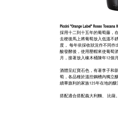
Piccini "Orange Label" Rosso Toscana I
採用十二到十五年的葡萄藤，
去梗後馬上將葡萄放入低溫不銹
度， 每年依採收狀況作不同作
酸發酵後，使用壓帽來使葡萄酒
月，接著放入橡木桶陳年12個
酒體呈紅寶石色，有著李子和
萄，各品種於溫控鋼槽內獨立
續畢旗利的家族125年在地的釀酒
搭配適合搭配義大利麵、 比薩