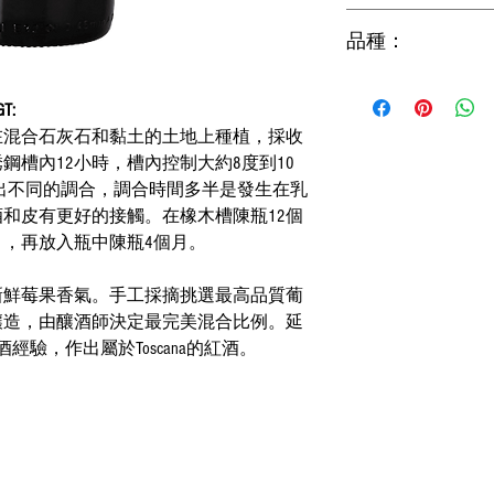
18°C
品種：
60% Sangiovese, 30% Malv
GT:
在混合石灰石和黏土的土地上種植，採收
鋼槽內12小時，槽內控制大約8度到10
出不同的調合，調合時間多半是發生在乳
和皮有更好的接觸。在橡木槽陳瓶12個
月，再放入瓶中陳瓶4個月。
新鮮莓果香氣。手工採摘挑選最高品質葡
釀造，由釀酒師決定最完美混合比例。延
經驗，作出屬於Toscana的紅酒。
。