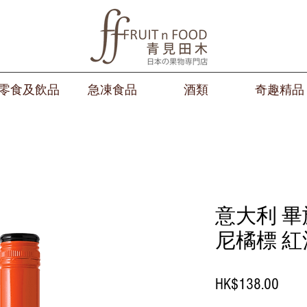
零食及飲品
急凍食品
酒類
奇趣精品
意大利 畢
尼橘標 紅酒 
Price
HK$138.00