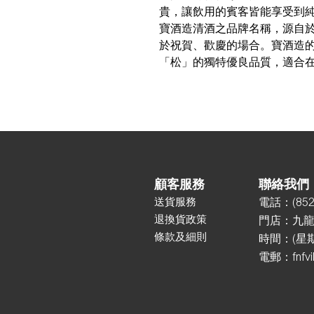
貴，讓飲用的賓客皆能享受到
寶酒造清酒之品牌名稱，源自
於祝賀、歡慶的場合。寶酒造
「松」的獨特優良品質，適合
顧客服務
聯絡我們
送貨服務
電話：
(85
2
退換貨政策
門店：
九龍
條款及細則
時間：(星期一
電郵：
fnfv