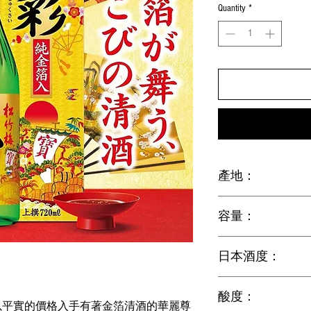
Quantity
*
產地：
Japan (日本)
容量：
1.8L
日本酒度：
+1.0
酸度：
以平實的價格入手有著金箔清酒的華麗尊