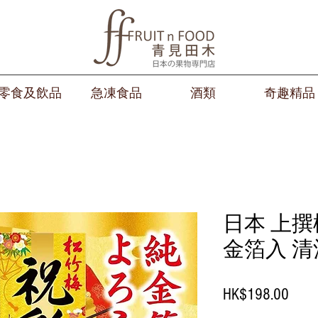
零食及飲品
急凍食品
酒類
奇趣精品
日本 上撰
金箔入 清酒 
Price
HK$198.00