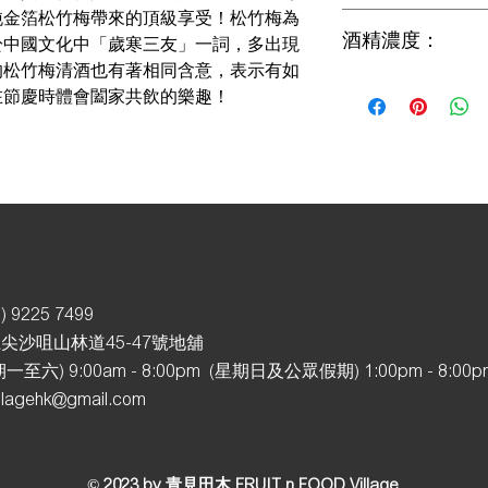
純金箔松竹梅帶來的頂級享受！松竹梅為
1.3
酒精濃度：
於中國文化中「歲寒三友」一詞，多出現
的松竹梅清酒也有著相同含意，表示有如
15%
在節慶時體會闔家共飲的樂趣！
) 92
25 7499
尖沙咀山林道45-47號地舖
至六) 9:00am - 8:00pm (星期日及公眾假期
) 1:00pm - 8:00
illagehk@gmail.com
© 2023 by 青見田木 FRUIT n FOOD Village