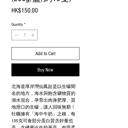
Price
HK$150.00
Quantity
*
Add to Cart
Buy Now
北海道厚岸灣仙鳳趾是以生蠔聞
名的地方，海水與飽含礦物質的
湖水混合，孕育出肉身肥厚、質
地滑口的生蠔，讓人回味無窮！
牡蠣擁有「海中牛奶」之稱，每
100克可食部分蛋白質含鋅量也
高，含碘量比牛奶更高，肉質柔