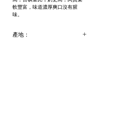
軟豐富，味道濃厚爽口沒有腥
味。
產地：
Japan (日本)
重量：
200g (約10隻)
顧客服務
送貨服務
退換貨政策
條款及細則
聯絡我們
電話：
(85
2) 92
25 7499
門店：
九龍尖沙咀山林道45-47號地舖
時間：(星期一至六) 9:00am - 8:00pm (星期日及公眾假期
)
1:00pm - 8:00pm