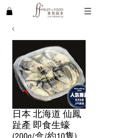
日本 北海道 仙鳳
趾產 即食生蠔
(200g/盒/約10隻)