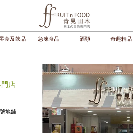
零食及飲品
急凍食品
酒類
奇趣精品
專門店
 號​地舖