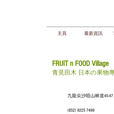
主頁
最新資訊
FRUIT n FOOD
Village
青見田木 日本
の果物
九龍尖沙咀山林道45-47
(852) 9225 7499