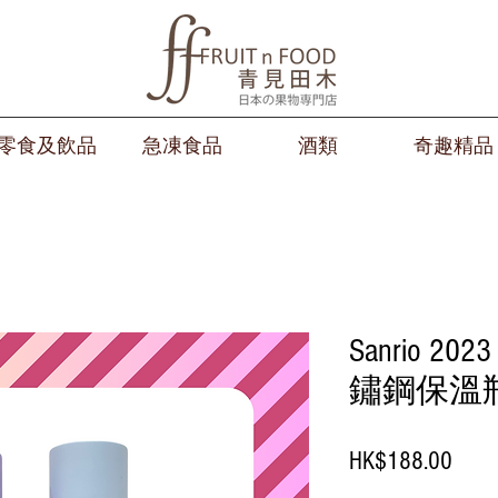
零食及飲品
急凍食品
酒類
奇趣精品
Sanrio 20
鏽鋼保溫
價
HK$188.00
格