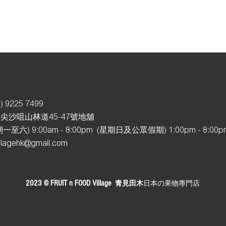
) 92
25 7499
尖沙咀山林道45-47號地舖
至六) 9:00am - 8:00pm (星期日及公眾假期
) 1:00pm - 8:00
illagehk@gmail.com
2023 © FRUIT n FOOD Village
青見田木
日本の
果物專門店