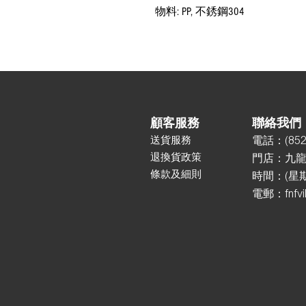
物料: PP, 不銹鋼304
顧客服務
聯絡我們
送貨服務
電話：
(85
2
退換貨政策
門店：
九龍
條款及細則
時間：(星期一
電郵：
fnfv