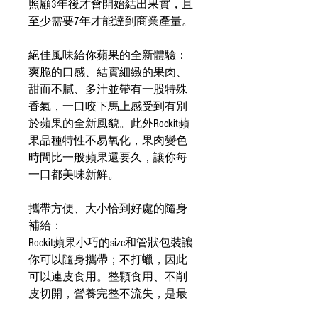
照顧3年後才會開始結出果實，且
至少需要7年才能達到商業產量。
絕佳風味給你蘋果的全新體驗：
爽脆的口感、結實細緻的果肉、
甜而不膩、多汁並帶有一股特殊
香氣，一口咬下馬上感受到有別
於蘋果的全新風貌。此外Rockit蘋
果品種特性不易氧化，果肉變色
時間比一般蘋果還要久，讓你每
一口都美味新鮮。
攜帶方便、大小恰到好處的隨身
補給：
Rockit蘋果小巧的size和管狀包裝讓
你可以隨身攜帶；不打蠟，因此
可以連皮食用。整顆食用、不削
皮切開，營養完整不流失，是最
清爽、無負擔的隨身營養補給