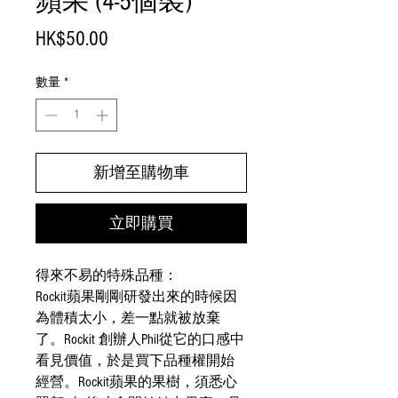
蘋果 (4-5個裝)
價
HK$50.00
格
數量
*
新增至購物車
立即購買
得來不易的特殊品種：
Rockit蘋果剛剛研發出來的時候因
為體積太小，差一點就被放棄
了。Rockit 創辦人Phil從它的口感中
看見價值，於是買下品種權開始
經營。Rockit蘋果的果樹，須悉心