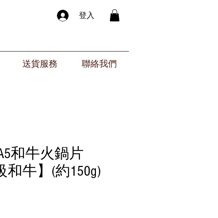
登入
送貨服務
聯絡我們
A5和牛火鍋片
和牛】(約150g)