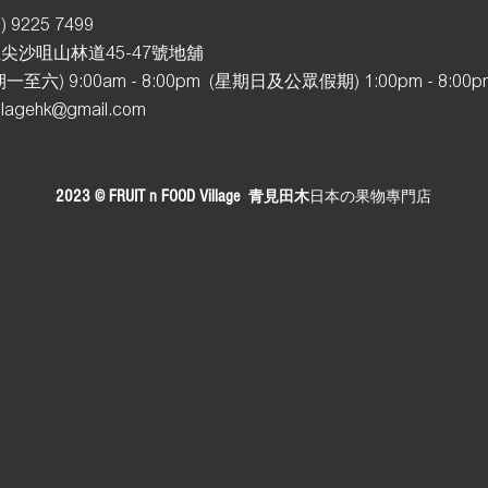
) 92
25 7499
尖沙咀山林道45-47號地舖
至六) 9:00am - 8:00pm (星期日及公眾假期
) 1:00pm - 8:00
illagehk@gmail.com
2023 © FRUIT n FOOD Village
青見田木
日本の
果物專門店