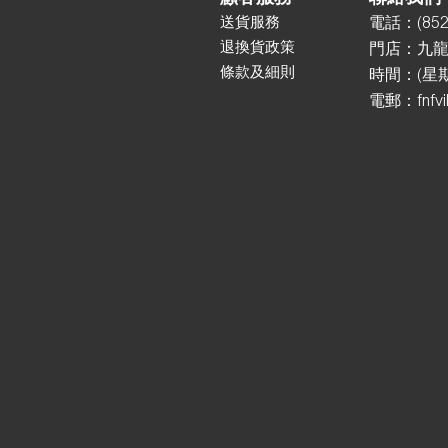
送貨服務
電話：
(85
2
退換貨政策
門店：
九龍
條款及細則
時間：(星期一
電郵：
fnfv