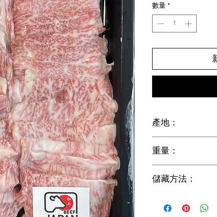
數量
*
產地：
Japan (日本)
重量：
約150g
儲藏方法：
請保持冷凍