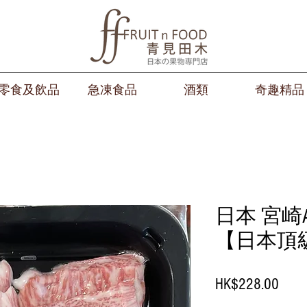
零食及飲品
急凍食品
酒類
奇趣精品
日本 宮崎
【日本頂級
價
HK$228.00
格